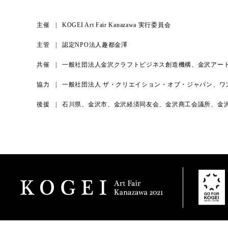
主催
KOGEI Art Fair Kanazawa 実行委員会
主管
認定NPO法人趣都金澤
共催
一般社団法人金沢クラフトビジネス創造機構、金沢アー
協力
一般社団法人 ザ・クリエイション・オブ・ジャパン、ワ
後援
石川県、金沢市、金沢経済同友会、金沢商工会議所、金