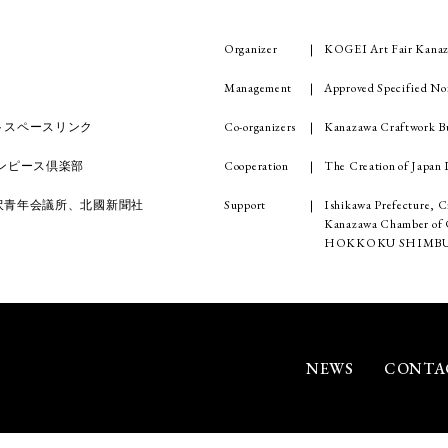
Organizer
KOGEI Art Fair Kanaz
Management
Approved Specified No
Co-organizers
Kanazawa Craftwork Bu
トスペースリンク
Cooperation
The Creation of Japa
ンピース倶楽部
Support
Ishikawa Prefecture, C
沢青年会議所、北國新聞社
Kanazawa Chamber of C
HOKKOKU SHIMBU
NEWS
CONTA