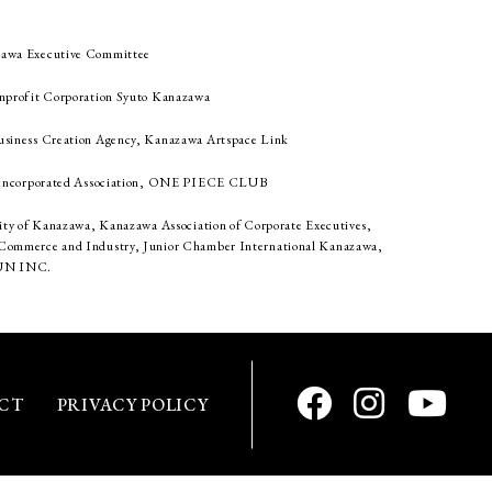
awa Executive Committee
nprofit Corporation Syuto Kanazawa
siness Creation Agency, Kanazawa Artspace Link
n Incorporated Association, ONE PIECE CLUB
ity of Kanazawa, Kanazawa Association of Corporate Executives,
ommerce and Industry, Junior Chamber International Kanazawa,
N INC.
CT
PRIVACY POLICY