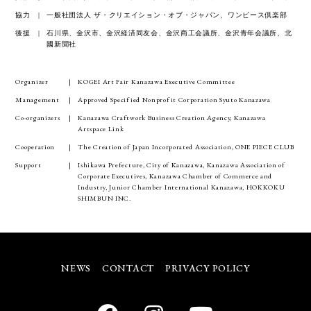
協力
一般社団法人 ザ・クリエイション・オブ・ジャパン、ワンピース倶楽部
後援
石川県、金沢市、金沢経済同友会、金沢商工会議所、金沢青年会議所、北
國新聞社
Organizer
KOGEI Art Fair Kanazawa Executive Committee
Management
Approved Specified Nonprofit Corporation Syuto Kanazawa
Co-organizers
Kanazawa Craftwork Business Creation Agency, Kanazawa
Artspace Link
Cooperation
The Creation of Japan Incorporated Association, ONE PIECE CLUB
Support
Ishikawa Prefecture, City of Kanazawa, Kanazawa Association of
Corporate Executives, Kanazawa Chamber of Commerce and
Industry, Junior Chamber International Kanazawa, HOKKOKU
SHIMBUN INC.
NEWS
CONTACT
PRIVACY POLICY