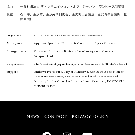
協力
一般社団法人 ザ・クリエイション・オブ・ジャパン、ワンピース倶楽部
後援
石川県、金沢市、金沢経済同友会、金沢商工会議所、金沢青年会議所、北
國新聞社
Organizer
KOGEI Art Fair Kanazawa Executive Committee
Management
Approved Specified Nonprofit Corporation Syuto Kanazawa
Co-organizers
Kanazawa Craftwork Business Creation Agency, Kanazawa
Artspace Link
Cooperation
The Creation of Japan Incorporated Association, ONE PIECE CLUB
Support
Ishikawa Prefecture, City of Kanazawa, Kanazawa Association of
Corporate Executives, Kanazawa Chamber of Commerce and
Industry, Junior Chamber International Kanazawa, HOKKOKU
SHIMBUN INC.
NEWS
CONTACT
PRIVACY POLICY