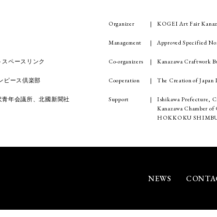
Organizer
KOGEI Art Fair Kanaz
Management
Approved Specified No
Co-organizers
Kanazawa Craftwork Bu
トスペースリンク
Cooperation
The Creation of Japa
ンピース倶楽部
Support
Ishikawa Prefecture, C
沢青年会議所、北國新聞社
Kanazawa Chamber of C
HOKKOKU SHIMBU
NEWS
CONTA