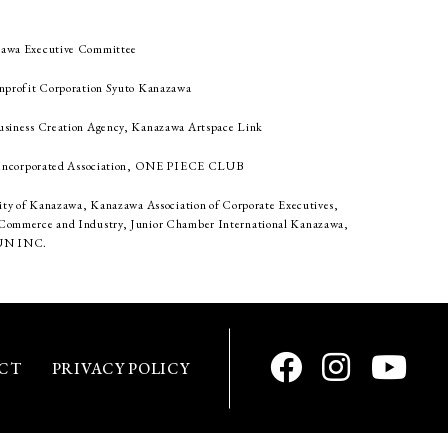
awa Executive Committee
nprofit Corporation Syuto Kanazawa
siness Creation Agency, Kanazawa Artspace Link
n Incorporated Association, ONE PIECE CLUB
ity of Kanazawa, Kanazawa Association of Corporate Executives,
ommerce and Industry, Junior Chamber International Kanazawa,
N INC.
CT
PRIVACY POLICY