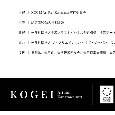
主催
KOGEI Art Fair Kanazawa 実行委員会
主管
認定NPO法人趣都金澤
共催
一般社団法人金沢クラフトビジネス創造機構、金沢アー
協力
一般社団法人 ザ・クリエイション・オブ・ジャパン、ワ
後援
石川県、金沢市、金沢経済同友会、金沢商工会議所、金