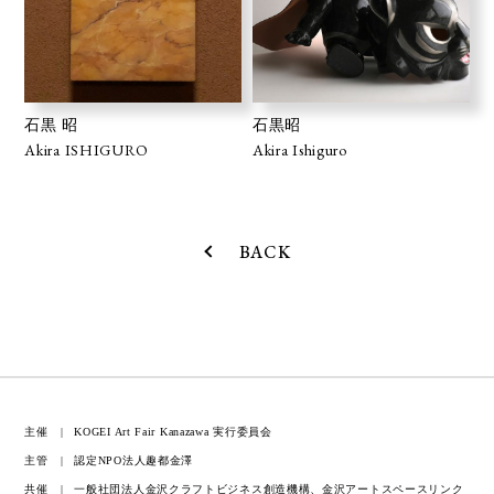
石黒 昭
石黒昭
Akira ISHIGURO
Akira Ishiguro
BACK
主催
KOGEI Art Fair Kanazawa 実行委員会
主管
認定NPO法人趣都金澤
共催
一般社団法人金沢クラフトビジネス創造機構、金沢アートスペースリンク