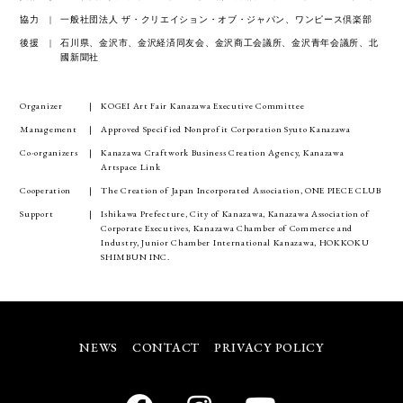
協力
一般社団法人 ザ・クリエイション・オブ・ジャパン、ワンピース倶楽部
後援
石川県、金沢市、金沢経済同友会、金沢商工会議所、金沢青年会議所、北
國新聞社
Organizer
KOGEI Art Fair Kanazawa Executive Committee
Management
Approved Specified Nonprofit Corporation Syuto Kanazawa
Co-organizers
Kanazawa Craftwork Business Creation Agency, Kanazawa
Artspace Link
Cooperation
The Creation of Japan Incorporated Association, ONE PIECE CLUB
Support
Ishikawa Prefecture, City of Kanazawa, Kanazawa Association of
Corporate Executives, Kanazawa Chamber of Commerce and
Industry, Junior Chamber International Kanazawa, HOKKOKU
SHIMBUN INC.
NEWS
CONTACT
PRIVACY POLICY