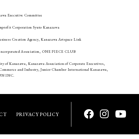
awa Executive Committee
nprofit Corporation Syuto Kanazawa
siness Creation Agency, Kanazawa Artspace Link
n Incorporated Association, ONE PIECE CLUB
ity of Kanazawa, Kanazawa Association of Corporate Executives,
ommerce and Industry, Junior Chamber International Kanazawa,
N INC.
CT
PRIVACY POLICY