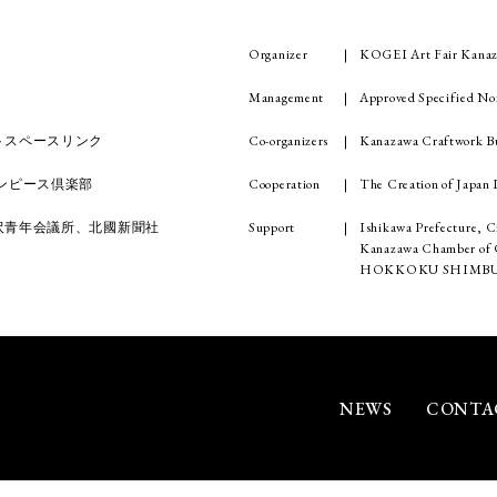
Organizer
KOGEI Art Fair Kanaz
Management
Approved Specified No
Co-organizers
Kanazawa Craftwork Bu
トスペースリンク
Cooperation
The Creation of Japa
ンピース倶楽部
Support
Ishikawa Prefecture, C
沢青年会議所、北國新聞社
Kanazawa Chamber of C
HOKKOKU SHIMBU
NEWS
CONTA