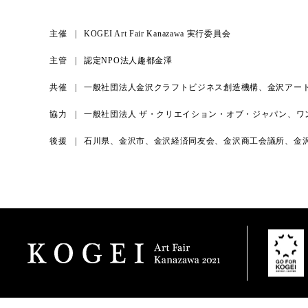
主催
KOGEI Art Fair Kanazawa 実行委員会
主管
認定NPO法人趣都金澤
共催
一般社団法人金沢クラフトビジネス創造機構、金沢アー
協力
一般社団法人 ザ・クリエイション・オブ・ジャパン、ワ
後援
石川県、金沢市、金沢経済同友会、金沢商工会議所、金