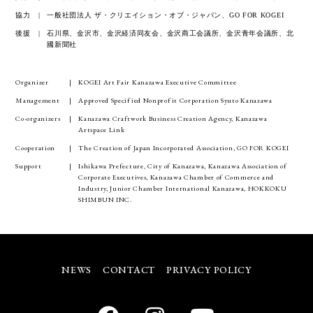
協力
一般社団法人 ザ・クリエイション・オブ・ジャパン、GO FOR KOGEI
後援
石川県、金沢市、金沢経済同友会、金沢商工会議所、金沢青年会議所、北
國新聞社
Organizer
KOGEI Art Fair Kanazawa Executive Committee
Management
Approved Specified Nonprofit Corporation Syuto Kanazawa
Co-organizers
Kanazawa Craftwork Business Creation Agency, Kanazawa
Artspace Link
Cooperation
The Creation of Japan Incorporated Association, GO FOR KOGEI
Support
Ishikawa Prefecture, City of Kanazawa, Kanazawa Association of
Corporate Executives, Kanazawa Chamber of Commerce and
Industry, Junior Chamber International Kanazawa, HOKKOKU
SHIMBUN INC.
NEWS
CONTACT
PRIVACY POLICY