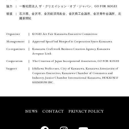
協力
一般社団法人 ザ・クリエイション・オブ・ジャパン、GO FOR KOGEI
後援
石川県、金沢市、金沢経済同友会、金沢商工会議所、金沢青年会議所、北
國新聞社
Organizer
KOGEI Art Fair Kanazawa Executive Committee
Management
Approved Specified Nonprofit Corporation Syuto Kanazawa
Co-organizers
Kanazawa Craftwork Business Creation Agency, Kanazawa
Artspace Link
Cooperation
The Creation of Japan Incorporated Association, GO FOR KOGEI
Support
Ishikawa Prefecture, City of Kanazawa, Kanazawa Association of
Corporate Executives, Kanazawa Chamber of Commerce and
Industry, Junior Chamber International Kanazawa, HOKKOKU
SHIMBUN INC.
NEWS
CONTACT
PRIVACY POLICY