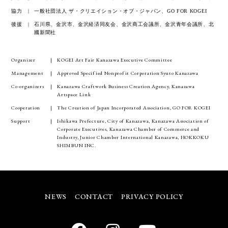
協力
一般社団法人 ザ・クリエイション・オブ・ジャパン、GO FOR KOGEI
後援
石川県、金沢市、金沢経済同友会、金沢商工会議所、金沢青年会議所、北
國新聞社
Organizer
KOGEI Art Fair Kanazawa Executive Committee
Management
Approved Specified Nonprofit Corporation Syuto Kanazawa
Co-organizers
Kanazawa Craftwork Business Creation Agency, Kanazawa
Artspace Link
Cooperation
The Creation of Japan Incorporated Association, GO FOR KOGEI
Support
Ishikawa Prefecture, City of Kanazawa, Kanazawa Association of
Corporate Executives, Kanazawa Chamber of Commerce and
Industry, Junior Chamber International Kanazawa, HOKKOKU
SHIMBUN INC.
NEWS
CONTACT
PRIVACY POLICY