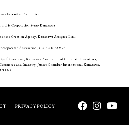
awa Executive Committee
nprofit Corporation Syuto Kanazawa
siness Creation Agency, Kanazawa Artspace Link
n Incorporated Association, GO FOR KOGEI
ity of Kanazawa, Kanazawa Association of Corporate Executives,
ommerce and Industry, Junior Chamber International Kanazawa,
N INC.
CT
PRIVACY POLICY