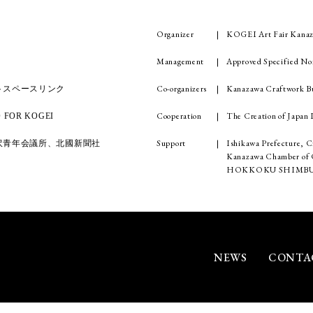
Organizer
KOGEI Art Fair Kanaz
Management
Approved Specified No
Co-organizers
Kanazawa Craftwork Bu
トスペースリンク
Cooperation
The Creation of Japa
OR KOGEI
Support
Ishikawa Prefecture, C
沢青年会議所、北國新聞社
Kanazawa Chamber of C
HOKKOKU SHIMBU
NEWS
CONTA