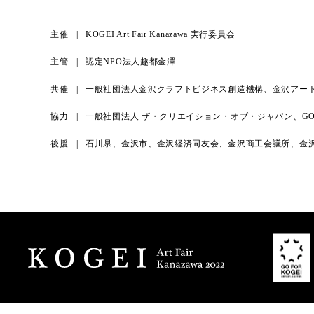
主催
KOGEI Art Fair Kanazawa 実行委員会
主管
認定NPO法人趣都金澤
共催
一般社団法人金沢クラフトビジネス創造機構、金沢アー
協力
一般社団法人 ザ・クリエイション・オブ・ジャパン、GO F
後援
石川県、金沢市、金沢経済同友会、金沢商工会議所、金