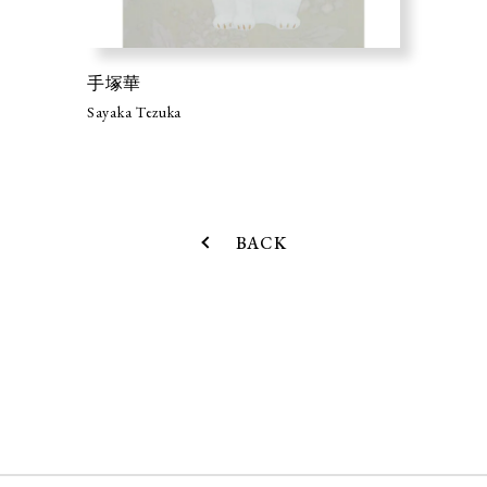
手塚華
Sayaka Tezuka
BACK