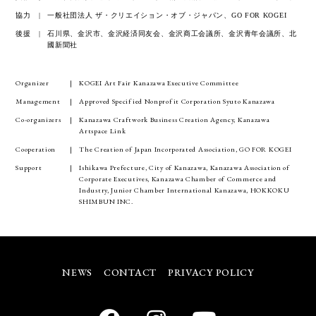
協力
一般社団法人 ザ・クリエイション・オブ・ジャパン、GO FOR KOGEI
後援
石川県、金沢市、金沢経済同友会、金沢商工会議所、金沢青年会議所、北
國新聞社
Organizer
KOGEI Art Fair Kanazawa Executive Committee
Management
Approved Specified Nonprofit Corporation Syuto Kanazawa
Co-organizers
Kanazawa Craftwork Business Creation Agency, Kanazawa
Artspace Link
Cooperation
The Creation of Japan Incorporated Association, GO FOR KOGEI
Support
Ishikawa Prefecture, City of Kanazawa, Kanazawa Association of
Corporate Executives, Kanazawa Chamber of Commerce and
Industry, Junior Chamber International Kanazawa, HOKKOKU
SHIMBUN INC.
NEWS
CONTACT
PRIVACY POLICY