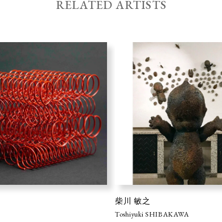
RELATED ARTISTS
柴川 敏之
Toshiyuki SHIBAKAWA