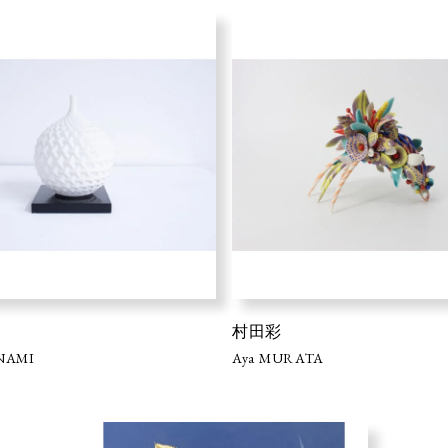
村田彩
INAMI
Aya MURATA