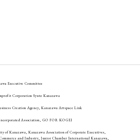
awa Executive Committee
nprofit Corporation Syuto Kanazawa
siness Creation Agency, Kanazawa Artspace Link
n Incorporated Association, GO FOR KOGEI
ity of Kanazawa, Kanazawa Association of Corporate Executives,
ommerce and Industry, Junior Chamber International Kanazawa,