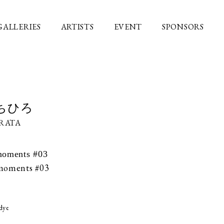
GALLERIES
ARTISTS
EVENT
SPONSORS
ちひろ
URATA
oments #03
moments #03
 dye