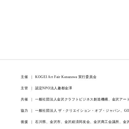
主催
KOGEI Art Fair Kanazawa 実行委員会
主管
認定NPO法人趣都金澤
共催
一般社団法人金沢クラフトビジネス創造機構、金沢アー
協力
一般社団法人 ザ・クリエイション・オブ・ジャパン、GO F
後援
石川県、金沢市、金沢経済同友会、金沢商工会議所、金