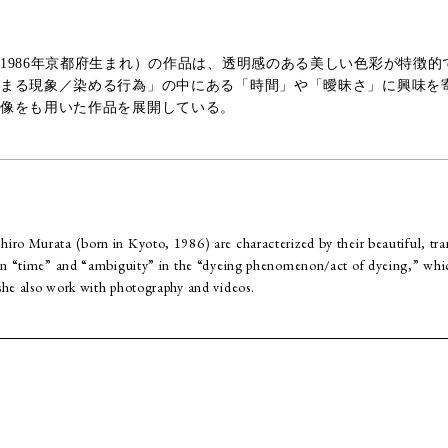
1986年京都府生まれ）の作品は、透明感のある美しい色彩が特徴的
まる現象／染める行為」の中にある「時間」や「曖昧さ」に興味を
像をも用いた作品を展開している。
iro Murata (born in Kyoto, 1986) are characterized by their beautiful, tra
d in “time” and “ambiguity” in the “dyeing phenomenon/act of dyeing,” whi
she also work with photography and videos.