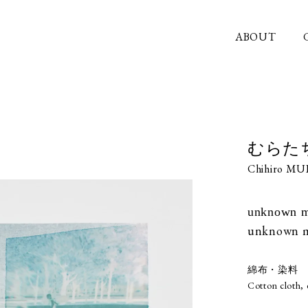
ABOUT
むらた
Chihiro M
unknown m
unknown 
綿布・染料
Cotton cloth,