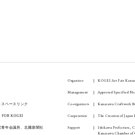
Organizer
KOGEI Art Fair Kanaz
Management
Approved Specified No
Co-organizers
Kanazawa Craftwork Bu
トスペースリンク
Cooperation
The Creation of Japa
OR KOGEI
Support
Ishikawa Prefecture, C
沢青年会議所、北國新聞社
Kanazawa Chamber of C