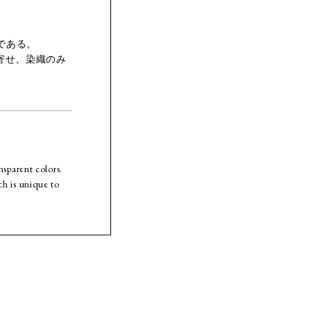
である。
寄せ、染織のみ
nsparent colors.
ch is unique to