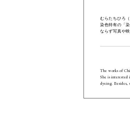
むらたちひろ（
染色特有の「染
ならず写真や映
The works of Chih
She is intereste
dyeing. Besides, 