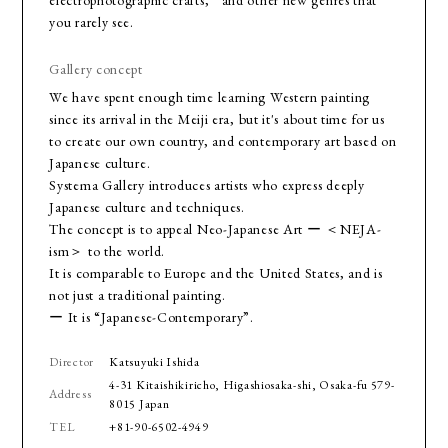
you rarely see.
Gallery concept
We have spent enough time learning Western painting
since its arrival in the Meiji era, but it's about time for us
to create our own country, and contemporary art based on
Japanese culture.
Systema Gallery introduces artists who express deeply
Japanese culture and techniques.
The concept is to appeal Neo-Japanese Art ー ＜NEJA-
ism＞ to the world.
It is comparable to Europe and the United States, and is
not just a traditional painting.
ー It is “Japanese-Contemporary”.
Director
Katsuyuki Ishida
4-31 Kitaishikiricho, Higashiosaka-shi, Osaka-fu 579-
Address
8015 Japan
TEL
+81-90-6502-4949