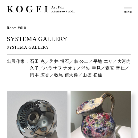
Room #610
SYSTEMA GALLERY
SYSTEMA GALLERY
出展作家：
石田 克／岩井 博石／南 公二／平地 エリ／大河内
久子／ハラサワ ナオミ／浦矢 幸見／森安 音仁／
岡本 涼香／牧尾 侑大偉／山徳 初佳