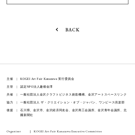
BACK
主催
KOGEI Art Fair Kanazawa 実行委員会
主管
認定NPO法人趣都金澤
共催
一般社団法人金沢クラフトビジネス創造機構、金沢アートスペースリンク
協力
一般社団法人 ザ・クリエイション・オブ・ジャパン、ワンピース倶楽部
後援
石川県、金沢市、金沢経済同友会、金沢商工会議所、金沢青年会議所、北
國新聞社
Organizer
KOGEI Art Fair Kanazawa Executive Committee