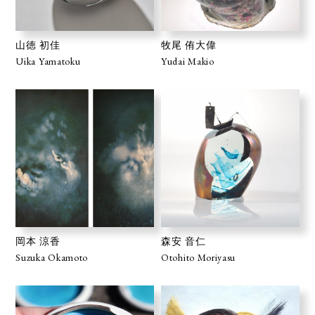
山徳 初佳
牧尾 侑大偉
Uika Yamatoku
Yudai Makio
岡本 涼香
森安 音仁
Suzuka Okamoto
Otohito Moriyasu