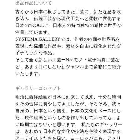
出品作品について
古くから日本に根ざしてきた工芸に、新たな息を吹
き込み、伝統工芸から現代工芸へと柔軟に変化する
日本の”KOGEI”、日本人の持つ独特の感性に世界が
注目しています。
SYSTEMA GALLERYでは、作者の内面や世界観を
表現した繊細な作品や、素材を自由に変化させたダ
イナミックな作品、
そして全く新しい工芸ーNeoモノ・電子写真工芸な
ど、あまり目にしない新ジャンルまで多彩にご紹介
いたします。
ギャラリーコンセプト
明治に西洋絵画が日本に到来して以来、十分な時間
をその習得に費やしてきましたが、そろそろ、我々
自身の、日本という国を、日本の文化をベースにし
た、現代絵画というものを作り出していっても、よ
い時期ではないかと思います。 私たちのギャラリー
は、きわめて日本的な文化や技法を色濃く表現する
アーテイストたちを扱い、ヨーロッパにも、アメリ