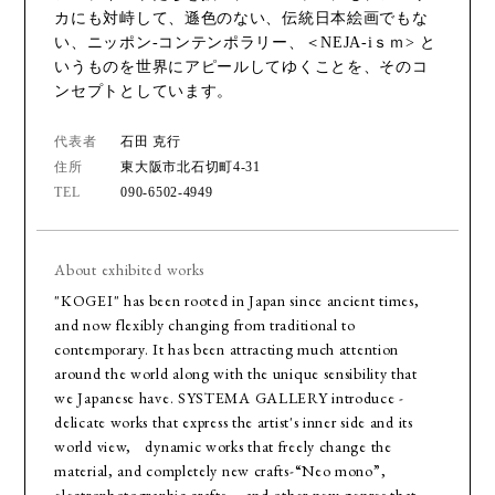
カにも対峙して、遜色のない、伝統日本絵画でもな
い、ニッポン-コンテンポラリー、＜NEJA-iｓｍ> と
いうものを世界にアピールしてゆくことを、そのコ
ンセプトとしています。
代表者
石田 克行
住所
東大阪市北石切町4-31
TEL
090-6502-4949
About exhibited works
"KOGEI" has been rooted in Japan since ancient times,
and now flexibly changing from traditional to
contemporary. It has been attracting much attention
around the world along with the unique sensibility that
we Japanese have. SYSTEMA GALLERY introduce -
delicate works that express the artist's inner side and its
world view, dynamic works that freely change the
material, and completely new crafts-“Neo mono”,
electrophotographic crafts, and other new genres that