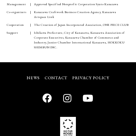
Management
Approved Specified Nonprofit Corporation Syuto Kanazawa
Co-organizers
Kanazawa Craftwork Business Creation Agency, Kanazawa
Artspace Link
Cooperation
The Creation of Japan Incorporated Association, ONE PIECE CLUB
Support
Ishikawa Prefecture, City of Kanazawa, Kanazawa Association of
Corporate Executives, Kanazawa Chamber of Commerce and
Industry, Junior Chamber International Kanazawa, HOKKOKU
SHIMBUN INC.
NEWS
CONTACT
PRIVACY POLICY