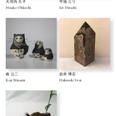
大河内 久子
平地 エリ
Hisako Ohkochi
Eri Hirachi
南 公二
岩井 博石
Koji Minami
Hakuseki Iwai