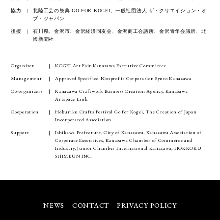
協力
北陸工芸の祭典 GO FOR KOGEI、一般社団法人 ザ・クリエイション・オ
ブ・ジャパン
後援
石川県、金沢市、金沢経済同友会、金沢商工会議所、金沢青年会議所、北
國新聞社
Organizer
KOGEI Art Fair Kanazawa Executive Committee
Management
Approved Specified Nonprofit Corporation Syuto Kanazawa
Co-organizers
Kanazawa Craftwork Business Creation Agency, Kanazawa
Artspace Link
Cooperation
Hokuriku Crafts Festival Go for Kogei, The Creation of Japan
Incorporated Association
Support
Ishikawa Prefecture, City of Kanazawa, Kanazawa Association of
Corporate Executives, Kanazawa Chamber of Commerce and
Industry, Junior Chamber International Kanazawa, HOKKOKU
SHIMBUN INC.
NEWS
CONTACT
PRIVACY POLICY