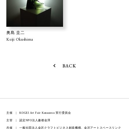
奥島 圭二
Keiji Okushima
BACK
主催
KOGEI Art Fair Kanazawa 実行委員会
主管
認定NPO法人趣都金澤
共催
一般社団法人金沢クラフトビジネス創造機構、金沢アートスペースリンク