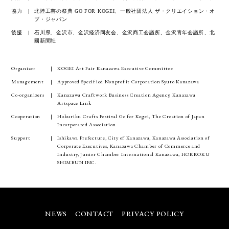
協力
北陸工芸の祭典 GO FOR KOGEI、一般社団法人 ザ・クリエイション・オ
ブ・ジャパン
後援
石川県、金沢市、金沢経済同友会、金沢商工会議所、金沢青年会議所、北
國新聞社
Organizer
KOGEI Art Fair Kanazawa Executive Committee
Management
Approved Specified Nonprofit Corporation Syuto Kanazawa
Co-organizers
Kanazawa Craftwork Business Creation Agency, Kanazawa
Artspace Link
Cooperation
Hokuriku Crafts Festival Go for Kogei, The Creation of Japan
Incorporated Association
Support
Ishikawa Prefecture, City of Kanazawa, Kanazawa Association of
Corporate Executives, Kanazawa Chamber of Commerce and
Industry, Junior Chamber International Kanazawa, HOKKOKU
SHIMBUN INC.
NEWS
CONTACT
PRIVACY POLICY