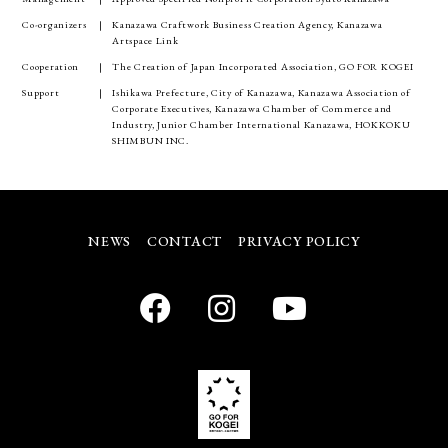
Co-organizers
Kanazawa Craftwork Business Creation Agency, Kanazawa
Artspace Link
Cooperation
The Creation of Japan Incorporated Association, GO FOR KOGEI
Support
Ishikawa Prefecture, City of Kanazawa, Kanazawa Association of
Corporate Executives, Kanazawa Chamber of Commerce and
Industry, Junior Chamber International Kanazawa, HOKKOKU
SHIMBUN INC.
NEWS
CONTACT
PRIVACY POLICY