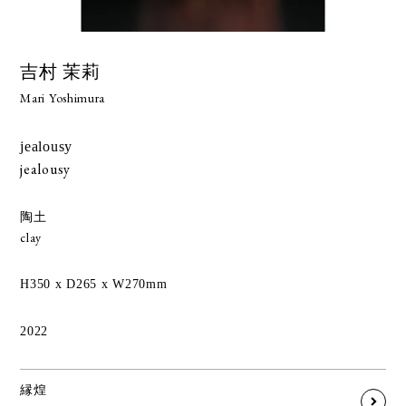
吉村 茉莉
Mari Yoshimura
jealousy
jealousy
陶土
clay
H350 x D265 x W270mm
2022
縁煌