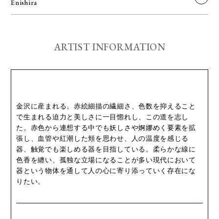
Enishira
ARTIST INFORMATION
金沢に産まれる。赤絵細描の繊細さ、色数を抑えること
で生まれる迫力と美しさに一目惚れし、この道を志し
た。赤色から連想する中でも妖しさや婀娜めく要素を拡
張し、血管や紅潮した頬を思わせ、人の温度を感じる
器、触覚でも楽しめる器を目指している。柔らかな線に
色香を纏い、孤独な立場になることが多い現代において
器という物体を通して人の心に寄り添っていく存在にな
りたい。