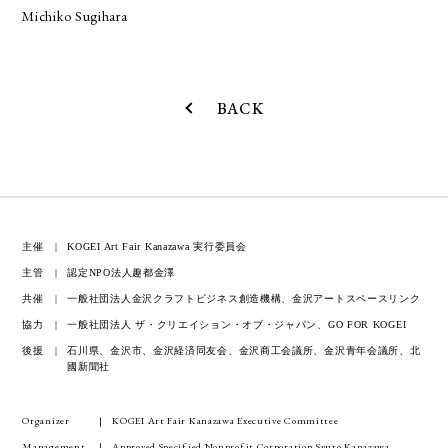
Michiko Sugihara
BACK
主催
KOGEI Art Fair Kanazawa 実行委員会
主管
認定NPO法人趣都金澤
共催
一般社団法人金沢クラフトビジネス創造機構、金沢アートスペースリンク
協力
一般社団法人 ザ・クリエイション・オブ・ジャパン、GO FOR KOGEI
後援
石川県、金沢市、金沢経済同友会、金沢商工会議所、金沢青年会議所、北
國新聞社
Organizer
KOGEI Art Fair Kanazawa Executive Committee
Management
Approved Specified Nonprofit Corporation Syuto Kanazawa