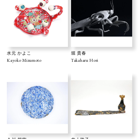
水元 かよこ
堀 貴春
Kayoko Mizumoto
Takaharu Hori