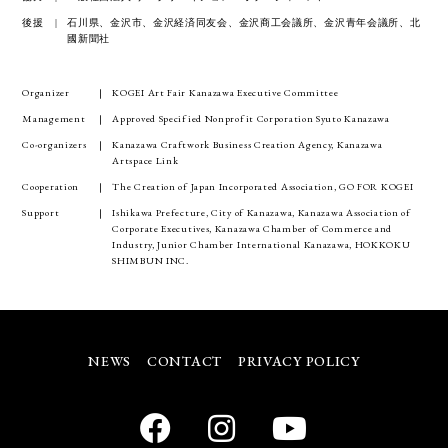
後援
石川県、金沢市、金沢経済同友会、金沢商工会議所、金沢青年会議所、北
國新聞社
Organizer
KOGEI Art Fair Kanazawa Executive Committee
Management
Approved Specified Nonprofit Corporation Syuto Kanazawa
Co-organizers
Kanazawa Craftwork Business Creation Agency, Kanazawa
Artspace Link
Cooperation
The Creation of Japan Incorporated Association, GO FOR KOGEI
Support
Ishikawa Prefecture, City of Kanazawa, Kanazawa Association of
Corporate Executives, Kanazawa Chamber of Commerce and
Industry, Junior Chamber International Kanazawa, HOKKOKU
SHIMBUN INC.
NEWS
CONTACT
PRIVACY POLICY