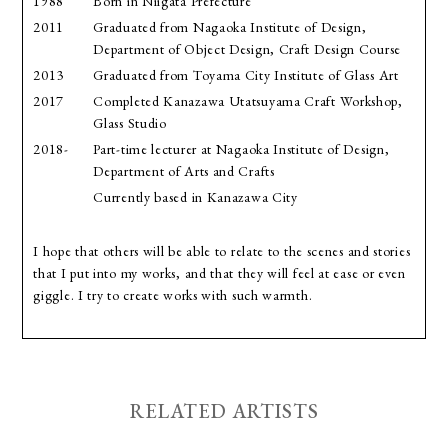
1988
Born in Niigata Prefecture
2011
Graduated from Nagaoka Institute of Design,
Department of Object Design, Craft Design Course
2013
Graduated from Toyama City Institute of Glass Art
2017
Completed Kanazawa Utatsuyama Craft Workshop,
Glass Studio
2018-
Part-time lecturer at Nagaoka Institute of Design,
Department of Arts and Crafts
Currently based in Kanazawa City
I hope that others will be able to relate to the scenes and stories
that I put into my works, and that they will feel at ease or even
giggle. I try to create works with such warmth.
RELATED ARTISTS