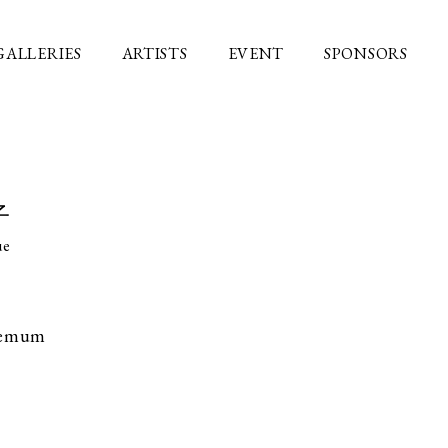
GALLERIES
ARTISTS
EVENT
SPONSORS
子
ue
hemum