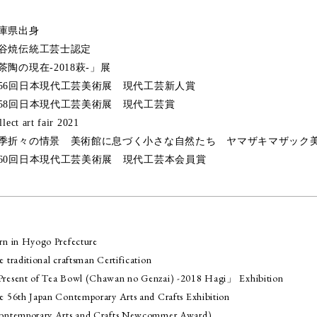
庫県出身
谷焼伝統工芸士認定
茶陶の現在-2018萩-」展
56回日本現代工芸美術展 現代工芸新人賞
58回日本現代工芸美術展 現代工芸賞
llect art fair 2021
季折々の情景 美術館に息づく小さな自然たち ヤマザキマザック美
60回日本現代工芸美術展 現代工芸本会員賞
rn in Hyogo Prefecture
 traditional craftsman Certification
resent of Tea Bowl (Chawan no Genzai) -2018 Hagi」 Exhibition
e 56th Japan Contemporary Arts and Crafts Exhibition
ontemporary Arts and Crafts Newcommer Award)