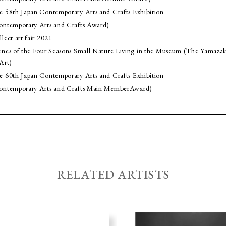
e 58th Japan Contemporary Arts and Crafts Exhibition
ontemporary Arts and Crafts Award)
lect art fair 2021
enes of the Four Seasons Small Nature Living in the Museum (The Yamaz
Art)
e 60th Japan Contemporary Arts and Crafts Exhibition
ontemporary Arts and Crafts Main MemberAward)
RELATED ARTISTS