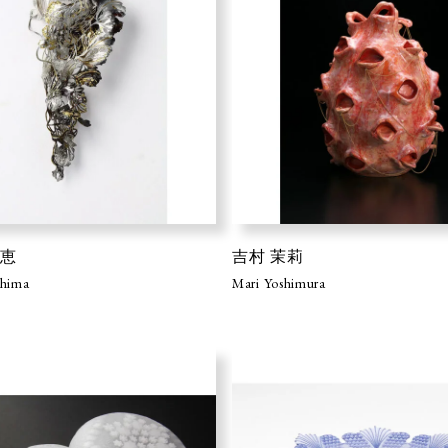
り恵
吉村 茉莉
shima
Mari Yoshimura