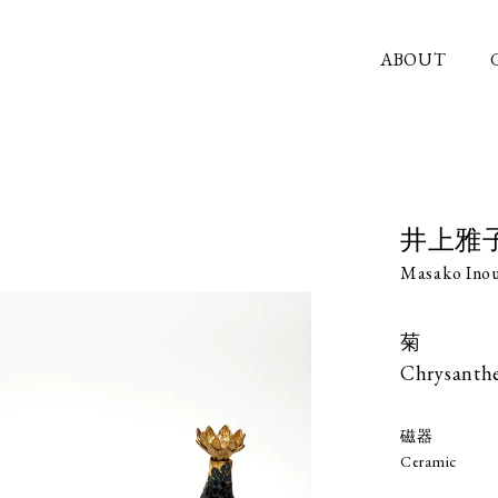
ABOUT
井上雅
Masako Ino
菊
Chrysant
磁器
Ceramic