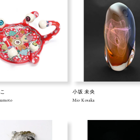
よこ
小坂 未央
zumoto
Mio Kosaka