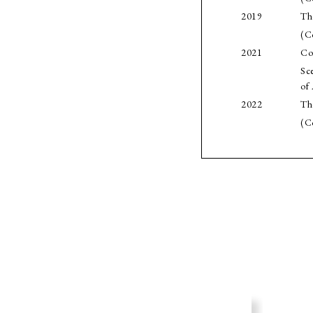
2019
Th
(C
2021
Col
Sc
of 
2022
Th
(C