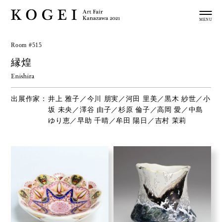
Room #515
縁煌
Enishira
出展作家：
井上 雅子／今川 朋実／河田 里美／黒木 紗世／小
坂 未央／澤谷 由子／杉原 倫子／高岡 愛／中島
ゆり恵／早助 千晴／牟田 陽日／吉村 茉莉