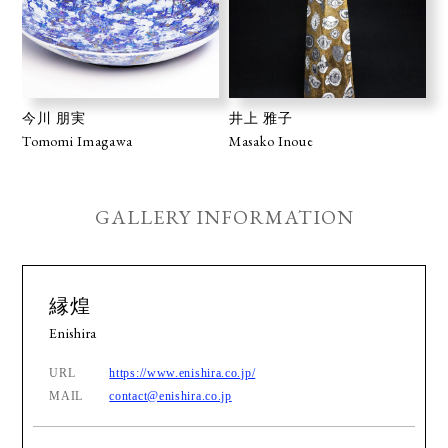
今川 朋実
井上 雅子
Tomomi Imagawa
Masako Inoue
GALLERY INFORMATION
縁煌
Enishira
URL
https://www.enishira.co.jp/
MAIL
contact@enishira.co.jp