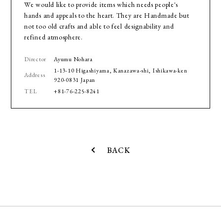
We would like to provide items which needs people's
hands and appeals to the heart. They are Handmade but
not too old crafts and able to feel designability and
refined atmosphere.
Director
Ayumu Nohara
1-13-10 Higashiyama, Kanazawa-shi, Ishikawa-ken
Address
920-0831 Japan
TEL
+81-76-225-8241
BACK