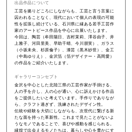
出品作品について
工芸を拠りどころにしながらも、工芸と言う言葉に
囚われることなく、現代において個人の表現の可能
性を拡張し続けている、石川県に縁ある若手工芸作
家のアートピース作品を中心に出展いたします。
今回は、陶芸（牟田陽日、吉村茉莉、澤谷由子、井
上雅子、河田里美、早助千晴、今川朋実）、ガラス
（小坂未央、杉原倫子）、漆芸（黒木紗世）、金工
（中島ゆりえ）、金沢箔（箔デザイナー・高岡愛）
の作品をご紹介いたします。
ギャラリーコンセプト
金沢を中心とした北陸三県の工芸作家が手掛ける、
人の手を介し、人の心が通い、心に訴えかける作品
をご提供したいと考えています。手作りでありなが
ら、クラフト過ぎず、洗練されたデザイン性。
伝統や経験を大切にしながらも、次世代に繋げる新
たな面を持った革新性。これまで見たことがないよ
うなモノであることで、喜びや感動を感じられる。
縁煌で出会えるモノたちは、暮らしや心を豊かにす