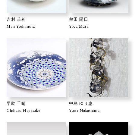
吉村 茉莉
牟田 陽日
Mari Yoshimura
Yoca Muta
早助 千晴
中島 ゆり恵
Chiharu Hayasuke
Yurie Nakashima