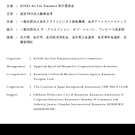
主催
KOGEI Art Fair Kanazawa 実行委員会
主管
認定NPO法人趣都金澤
共催
一般社団法人金沢クラフトビジネス創造機構、金沢アートスペースリンク
協力
一般社団法人 ザ・クリエイション・オブ・ジャパン、ワンピース倶楽部
後援
石川県、金沢市、金沢経済同友会、金沢商工会議所、金沢青年会議所、北
國新聞社
Organizer
KOGEI Art Fair Kanazawa Executive Committee
Management
Approved Specified Nonprofit Corporation Syuto Kanazawa
Co-organizers
Kanazawa Craftwork Business Creation Agency, Kanazawa
Artspace Link
Cooperation
The Creation of Japan Incorporated Association, ONE PIECE CLUB
Support
Ishikawa Prefecture, City of Kanazawa, Kanazawa Association of
Corporate Executives, Kanazawa Chamber of Commerce and
Industry, Junior Chamber International Kanazawa, HOKKOKU
SHIMBUN INC.