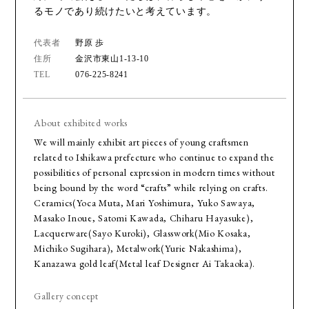
るモノであり続けたいと考えています。
代表者
野原 歩
住所
金沢市東山1-13-10
TEL
076-225-8241
About exhibited works
We will mainly exhibit art pieces of young craftsmen
related to Ishikawa prefecture who continue to expand the
possibilities of personal expression in modern times without
being bound by the word “crafts” while relying on crafts.
Ceramics(Yoca Muta, Mari Yoshimura, Yuko Sawaya,
Masako Inoue, Satomi Kawada, Chiharu Hayasuke),
Lacquerware(Sayo Kuroki), Glasswork(Mio Kosaka,
Michiko Sugihara), Metalwork(Yurie Nakashima),
Kanazawa gold leaf(Metal leaf Designer Ai Takaoka).
Gallery concept