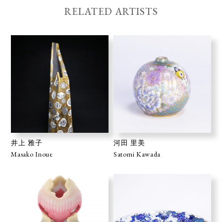
RELATED ARTISTS
井上 雅子
河田 里美
Masako Inoue
Satomi Kawada