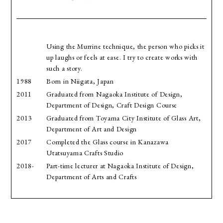
Using the Murrine technique, the person who picks it
up laughs or feels at ease. I try to create works with
such a story.
1988
Born in Niigata, Japan
2011
Graduated from Nagaoka Institute of Design,
Department of Design, Craft Design Course
2013
Graduated from Toyama City Institute of Glass Art,
Department of Art and Design
2017
Completed the Glass course in Kanazawa
Utatsuyama Crafts Studio
2018-
Part-time lecturer at Nagaoka Institute of Design,
Department of Arts and Crafts