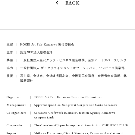
BACK
主催
KOGEI Art Fair Kanazawa 実行委員会
主管
認定NPO法人趣都金澤
共催
一般社団法人金沢クラフトビジネス創造機構、金沢アートスペースリンク
協力
一般社団法人 ザ・クリエイション・オブ・ジャパン、ワンピース倶楽部
後援
石川県、金沢市、金沢経済同友会、金沢商工会議所、金沢青年会議所、北
國新聞社
Organizer
KOGEI Art Fair Kanazawa Executive Committee
Management
Approved Specified Nonprofit Corporation Syuto Kanazawa
Co-organizers
Kanazawa Craftwork Business Creation Agency, Kanazawa
Artspace Link
Cooperation
The Creation of Japan Incorporated Association, ONE PIECE CLUB
Support
Ishikawa Prefecture, City of Kanazawa, Kanazawa Association of