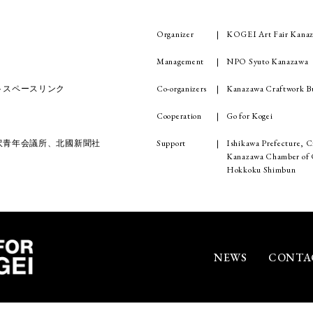
Organizer
KOGEI Art Fair Kanaz
Management
NPO Syuto Kanazawa
Co-organizers
Kanazawa Craftwork Bu
トスペースリンク
Cooperation
Go for Kogei
Support
Ishikawa Prefecture, C
沢青年会議所、北國新聞社
Kanazawa Chamber of C
Hokkoku Shimbun
NEWS
CONTA