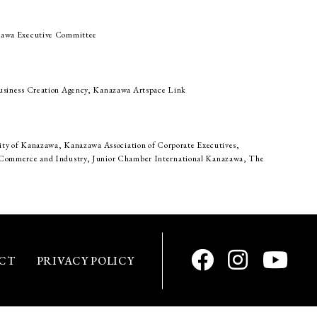
awa Executive Committee
siness Creation Agency, Kanazawa Artspace Link
ity of Kanazawa, Kanazawa Association of Corporate Executives,
ommerce and Industry, Junior Chamber International Kanazawa, The
CT
PRIVACY POLICY