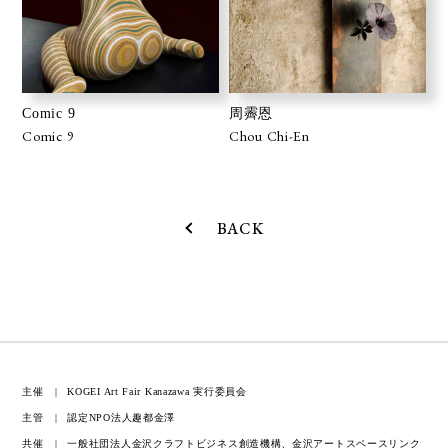
Comic 9
周霽恩
Comic 9
Chou Chi-En
BACK
主催
KOGEI Art Fair Kanazawa 実行委員会
主管
認定NPO法人趣都金澤
共催
一般社団法人金沢クラフトビジネス創造機構、金沢アートスペースリンク