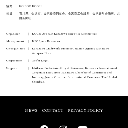
協力
GO FOR KOGEI
後援
石川県、金沢市、金沢経済同友会、金沢商工会議所、金沢青年会議所、北
國新聞社
Organizer
KOGEI Art Fair Kanazawa Executive Committee
Management
NPO Syuto Kanazawa
Co-organizers
Kanazawa Craftwork Business Creation Agency, Kanazawa
Artspace Link
Cooperation
Go for Kogei
Support
Ishikawa Prefecture, City of Kanazawa, Kanazawa Association of
Corporate Executives, Kanazawa Chamber of Commerce and
Industry, Junior Chamber International Kanazawa, The Hokkoku
Shimbun
NEWS
CONTACT
PRIVACY POLICY