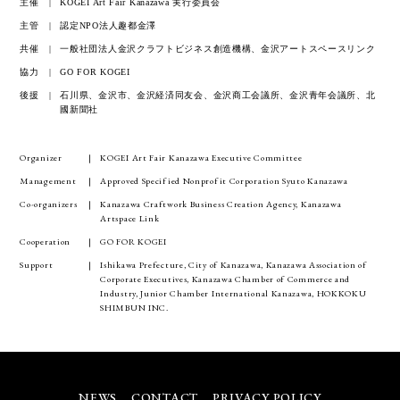
主催
KOGEI Art Fair Kanazawa 実行委員会
主管
認定NPO法人趣都金澤
共催
一般社団法人金沢クラフトビジネス創造機構、金沢アートスペースリンク
協力
GO FOR KOGEI
後援
石川県、金沢市、金沢経済同友会、金沢商工会議所、金沢青年会議所、北
國新聞社
Organizer
KOGEI Art Fair Kanazawa Executive Committee
Management
Approved Specified Nonprofit Corporation Syuto Kanazawa
Co-organizers
Kanazawa Craftwork Business Creation Agency, Kanazawa
Artspace Link
Cooperation
GO FOR KOGEI
Support
Ishikawa Prefecture, City of Kanazawa, Kanazawa Association of
Corporate Executives, Kanazawa Chamber of Commerce and
Industry, Junior Chamber International Kanazawa, HOKKOKU
SHIMBUN INC.
NEWS
CONTACT
PRIVACY POLICY