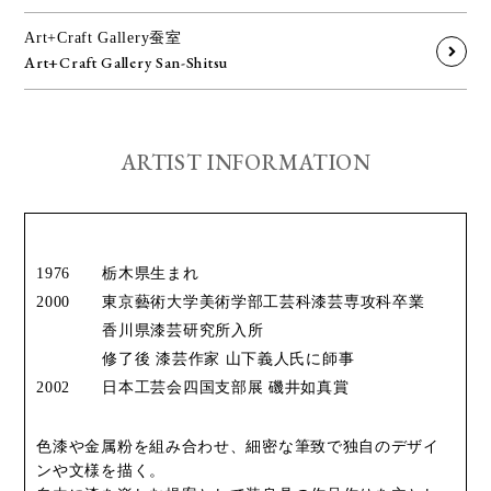
Art+Craft Gallery蚕室
Art+Craft Gallery San-Shitsu
ARTIST INFORMATION
1976
栃木県生まれ
2000
東京藝術大学美術学部工芸科漆芸専攻科卒業
香川県漆芸研究所入所
修了後 漆芸作家 山下義人氏に師事
2002
日本工芸会四国支部展 磯井如真賞
色漆や金属粉を組み合わせ、細密な筆致で独自のデザイ
ンや文様を描く。