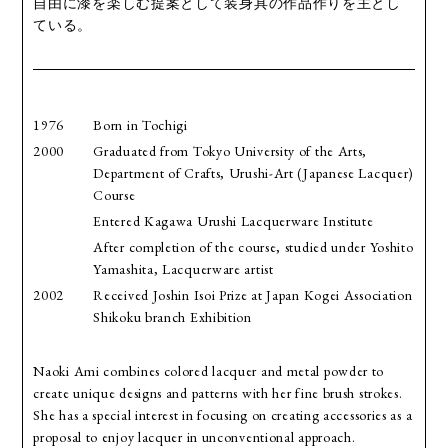
自由に漆を楽しむ提案として装身具の作品作りを主とし
ている。
1976
Born in Tochigi
2000
Graduated from Tokyo University of the Arts,
Department of Crafts, Urushi-Art (Japanese Lacquer)
Course
Entered Kagawa Urushi Lacquerware Institute
After completion of the course, studied under Yoshito
Yamashita, Lacquerware artist
2002
Received Joshin Isoi Prize at Japan Kogei Association
Shikoku branch Exhibition
Naoki Ami combines colored lacquer and metal powder to
create unique designs and patterns with her fine brush strokes.
She has a special interest in focusing on creating accessories as a
proposal to enjoy lacquer in unconventional approach.