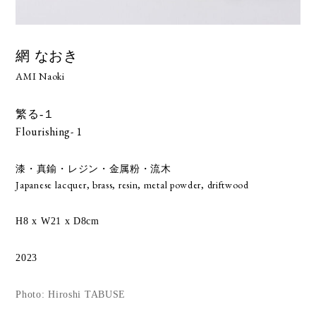
網 なおき
AMI Naoki
繁る-１
Flourishing- 1
漆・真鍮・レジン・金属粉・流木
Japanese lacquer, brass, resin, metal powder, driftwood
H8 x W21 x D8cm
2023
Photo: Hiroshi TABUSE