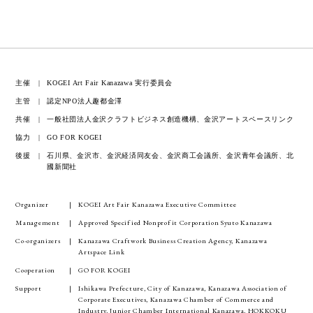
主催
KOGEI Art Fair Kanazawa 実行委員会
主管
認定NPO法人趣都金澤
共催
一般社団法人金沢クラフトビジネス創造機構、金沢アートスペースリンク
協力
GO FOR KOGEI
後援
石川県、金沢市、金沢経済同友会、金沢商工会議所、金沢青年会議所、北
國新聞社
Organizer
KOGEI Art Fair Kanazawa Executive Committee
Management
Approved Specified Nonprofit Corporation Syuto Kanazawa
Co-organizers
Kanazawa Craftwork Business Creation Agency, Kanazawa
Artspace Link
Cooperation
GO FOR KOGEI
Support
Ishikawa Prefecture, City of Kanazawa, Kanazawa Association of
Corporate Executives, Kanazawa Chamber of Commerce and
Industry, Junior Chamber International Kanazawa, HOKKOKU