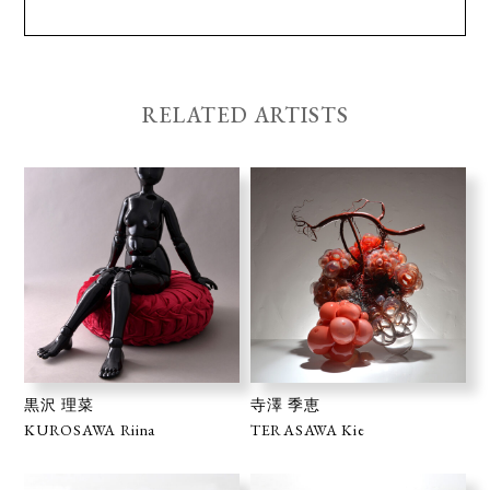
RELATED ARTISTS
黒沢 理菜
寺澤 季恵
KUROSAWA Riina
TERASAWA Kie