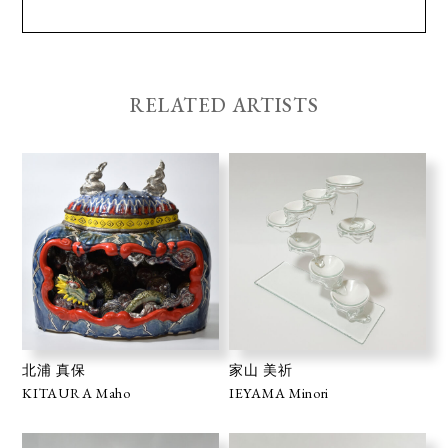
RELATED ARTISTS
北浦 真保
家山 美祈
KITAURA Maho
IEYAMA Minori