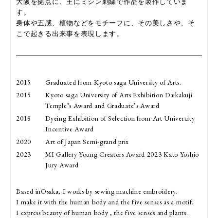
大阪を拠点に、主にミシン刺繍で作品を製作していま
す。
身体や五感、植物などをモチーフに、その美しさや、そ
こで起きる出来事を表現します。
2015
Graduated from Kyoto saga University of Arts.
2015
Kyoto saga University of Arts Exhibition Daikakuji
Temple’s Award and Graduate’s Award
2018
Dyeing Exhibition of Selection from Art Univercity
Incentive Award
2020
Art of Japan Semi-grand prix
2023
MI Gallery Young Creators Award 2023 Kato Yoshio
Jury Award
Based inOsaka, I works by sewing machine embroidery.
I make it with the human body and the five senses as a motif.
I express beauty of human body , the five senses and plants.