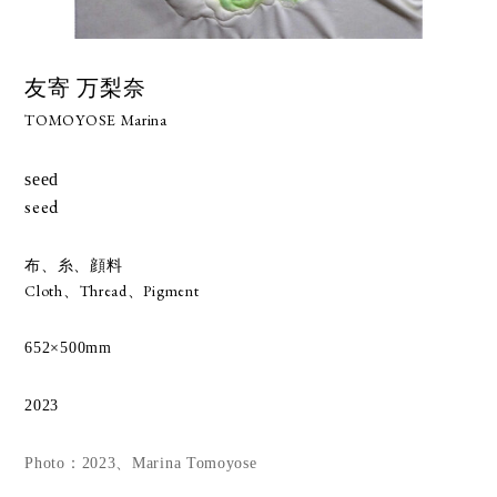
友寄 万梨奈
TOMOYOSE Marina
seed
seed
布、糸、顔料
Cloth、Thread、Pigment
652×500mm
2023
Photo：2023、Marina Tomoyose