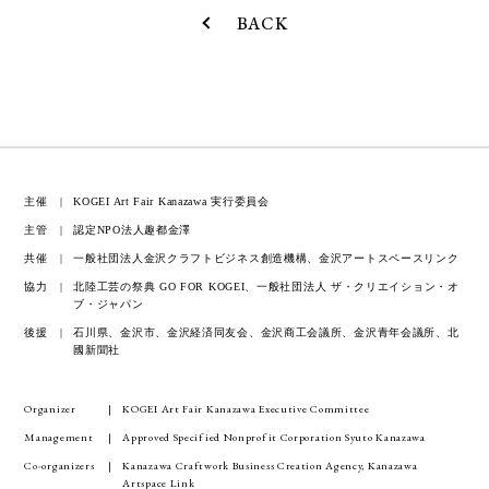
BACK
主催
KOGEI Art Fair Kanazawa 実行委員会
主管
認定NPO法人趣都金澤
共催
一般社団法人金沢クラフトビジネス創造機構、金沢アートスペースリンク
協力
北陸工芸の祭典 GO FOR KOGEI、一般社団法人 ザ・クリエイション・オ
ブ・ジャパン
後援
石川県、金沢市、金沢経済同友会、金沢商工会議所、金沢青年会議所、北
國新聞社
Organizer
KOGEI Art Fair Kanazawa Executive Committee
Management
Approved Specified Nonprofit Corporation Syuto Kanazawa
Co-organizers
Kanazawa Craftwork Business Creation Agency, Kanazawa
Artspace Link