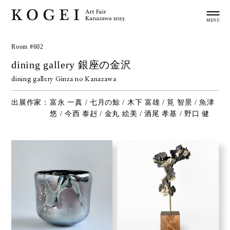
Room #602
dining gallery 銀座の金沢
dining gallery Ginza no Kanazawa
出展作家：
富永 一真 / 七月の鯨 / 木下 富雄 / 筧 智景 / 魚津
悠 / 今西 泰赳 / 金丸 絵美 / 酒尾 孝基 / 野口 健