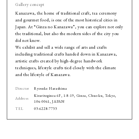
Gallery concept
Kanazawa, the home of traditional craft, tea ceremony
and gourmet food, is one of the most historical cities in
Japan. At “Ginza no Kanazawa”, you can explore not only
the traditional, but also the modern sides of the city you
did not know.
We exhibit and sell a wide range of arts and crafts
including traditional crafts handed down in Kanazawa,
artistic crafts created by high-degree handwork
techniques, lifestyle crafts tied closely with the climate
and the lifestyle of Kanazawa.
Director
Ryosuke Harashima
Kiraritoginza 6F, 1-8-19, Ginza, Chuo-ku, Tokyo,
Address
104-0061, JAPAN
TEL
03-6228-7733