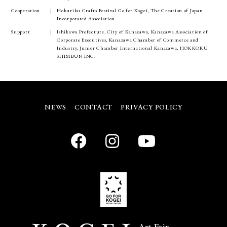
Cooperation
Hokuriku Crafts Festival Go for Kogei, The Creation of Japan
Incorporated Association
Support
Ishikawa Prefecture, City of Kanazawa, Kanazawa Association of
Corporate Executives, Kanazawa Chamber of Commerce and
Industry, Junior Chamber International Kanazawa, HOKKOKU
SHIMBUN INC.
NEWS
CONTACT
PRIVACY POLICY