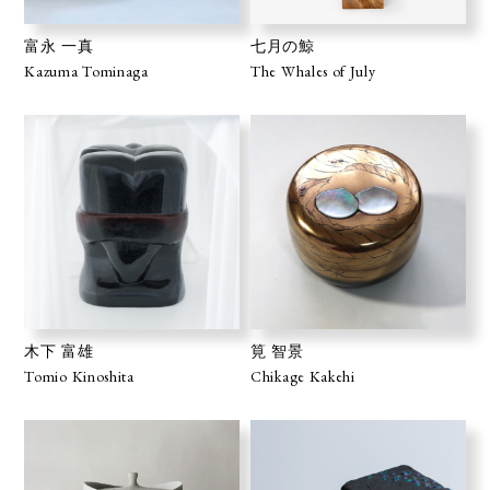
富永 一真
七月の鯨
Kazuma Tominaga
The Whales of July
木下 富雄
筧 智景
Tomio Kinoshita
Chikage Kakehi