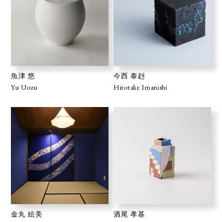
魚津 悠
今西 泰赳
Yu Uozu
Hirotake Imanishi
金丸 絵美
酒尾 孝基