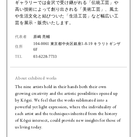
ギャラリーでは金沢で受け継がれる「伝統工芸」や
高い技術によって創り出される「美術工芸」、風土
や生活文化と結びついた「生活工芸」など幅広い工
芸を展示・販売いたします。
代表者
原嶋 亮輔
104-0061 東京都中央区銀座1-8-19 キラリトギンザ
住所
6F
TEL
03-6228-7733
About exhibited works
The nine artists hold in their hands both their own
growing creativity and the artistic possibilities opened up
by Kôgei. We feel that the works sublimated into a
powerful yet light expression, where the individuality of
each artist and the techniques inherited from the history
of Kôgei intersect, could provide new insights for those of
us living today.