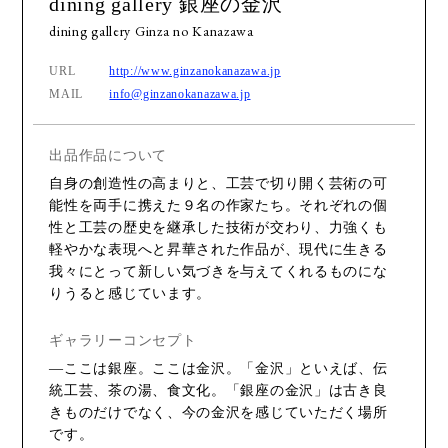
dining gallery 銀座の金沢
dining gallery Ginza no Kanazawa
URL
http://www.ginzanokanazawa.jp
MAIL
info@ginzanokanazawa.jp
出品作品について
自身の創造性の高まりと、工芸で切り開く芸術の可
能性を両手に携えた９名の作家たち。それぞれの個
性と工芸の歴史を継承した技術が交わり、力強くも
軽やかな表現へと昇華された作品が、現代に生きる
我々にとって新しい気づきを与えてくれるものにな
りうると感じています。
ギャラリーコンセプト
—ここは銀座。ここは金沢。「金沢」といえば、伝
統工芸、茶の湯、食文化。「銀座の金沢」は古き良
きものだけでなく、今の金沢を感じていただく場所
です。