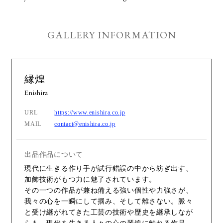
GALLERY INFORMATION
縁煌
Enishira
URL
https://www.enishira.co.jp
MAIL
contact@enishira.co.jp
出品作品について
現代に生きる作り手が試行錯誤の中から紡ぎ出す、
加飾技術がもつ力に魅了されています。
その一つの作品が兼ね備える強い個性や力強さが、
我々の心を一瞬にして掴み、そして離さない。脈々
と受け継がれてきた工芸の技術や歴史を継承しなが