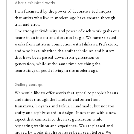
About exhibited works
I am fascinated by the power of decorative techniques
that artists who live in modern age have created through
trial and error.
The strong individuality and power of each work grabs our
hearts in an instant and does not let go. We have selected
works from artists in connection with Ishikawa Prefecture,
and who have inherited the craft techniques and history
that have been passed down from generation to
generation, while at the same time touching the
heartstrings of people living in the modern age.
Gallery concept
We would like to offer works that appeal to people's hearts
and minds through the hands of craftsmen from
Kanazawa, Toyama and Fukui. Handmade, but not too
crafty and sophisticated in design. Innovation with a new
aspect that connects to the next generation while
respecting tradition and experience. We are pleased and
moved by works that have never been seen before. We