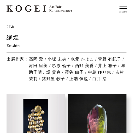
2F-b
縁煌
Enishira
出展作家：
高岡 愛 / 小坂 未央 / 水元 かよこ / 菅野 有紀子 /
河田 里美 / 杉原 倫子 / 西野 美香 / 井上 雅子 / 早
助千晴 / 堀 貴春 / 澤谷 由子 / 中島 ゆり恵 / 吉村
茉莉 / 猪野屋 牧子 / 上端 伸也 / 白井 渚