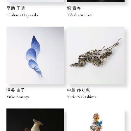
早助 千晴
堀 貴春
Chiharu Hayasuke
Takaharu Hori
澤谷 由子
中島 ゆり恵
Yuko Sawaya
Yurie Nakashima