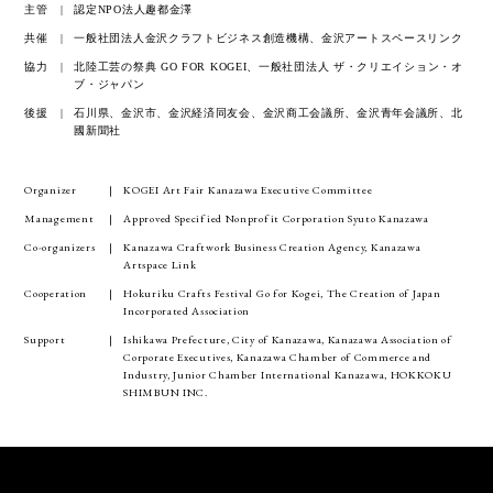
主管
認定NPO法人趣都金澤
共催
一般社団法人金沢クラフトビジネス創造機構、金沢アートスペースリンク
協力
北陸工芸の祭典 GO FOR KOGEI、一般社団法人 ザ・クリエイション・オ
ブ・ジャパン
後援
石川県、金沢市、金沢経済同友会、金沢商工会議所、金沢青年会議所、北
國新聞社
Organizer
KOGEI Art Fair Kanazawa Executive Committee
Management
Approved Specified Nonprofit Corporation Syuto Kanazawa
Co-organizers
Kanazawa Craftwork Business Creation Agency, Kanazawa
Artspace Link
Cooperation
Hokuriku Crafts Festival Go for Kogei, The Creation of Japan
Incorporated Association
Support
Ishikawa Prefecture, City of Kanazawa, Kanazawa Association of
Corporate Executives, Kanazawa Chamber of Commerce and
Industry, Junior Chamber International Kanazawa, HOKKOKU
SHIMBUN INC.