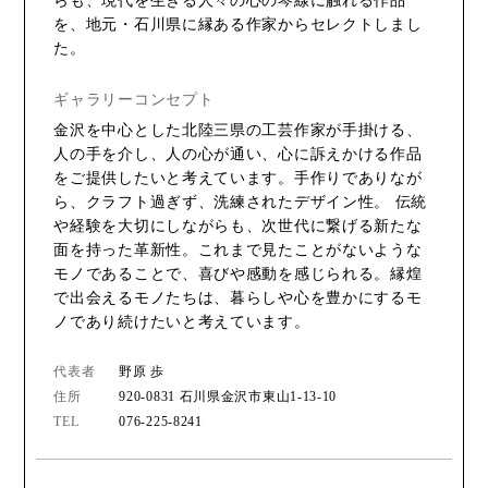
らも、現代を生きる人々の心の琴線に触れる作品
を、地元・石川県に縁ある作家からセレクトしまし
た。
ギャラリーコンセプト
金沢を中心とした北陸三県の工芸作家が手掛ける、
人の手を介し、人の心が通い、心に訴えかける作品
をご提供したいと考えています。手作りでありなが
ら、クラフト過ぎず、洗練されたデザイン性。 伝統
や経験を大切にしながらも、次世代に繋げる新たな
面を持った革新性。これまで見たことがないような
モノであることで、喜びや感動を感じられる。縁煌
で出会えるモノたちは、暮らしや心を豊かにするモ
ノであり続けたいと考えています。
代表者
野原 歩
住所
920-0831 石川県金沢市東山1-13-10
TEL
076-225-8241