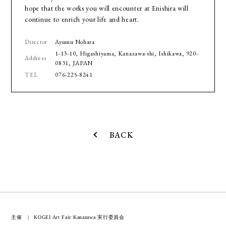
hope that the works you will encounter at Enishira will
continue to enrich your life and heart.
Director
Ayumu Nohara
1-13-10, Higashiyama, Kanazawa-shi, Ishikawa, 920-
Address
0831, JAPAN
TEL
076-225-8241
BACK
主催
KOGEI Art Fair Kanazawa 実行委員会