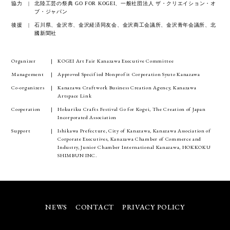
協力
北陸工芸の祭典 GO FOR KOGEI、一般社団法人 ザ・クリエイション・オ
ブ・ジャパン
後援
石川県、金沢市、金沢経済同友会、金沢商工会議所、金沢青年会議所、北
國新聞社
Organizer
KOGEI Art Fair Kanazawa Executive Committee
Management
Approved Specified Nonprofit Corporation Syuto Kanazawa
Co-organizers
Kanazawa Craftwork Business Creation Agency, Kanazawa
Artspace Link
Cooperation
Hokuriku Crafts Festival Go for Kogei, The Creation of Japan
Incorporated Association
Support
Ishikawa Prefecture, City of Kanazawa, Kanazawa Association of
Corporate Executives, Kanazawa Chamber of Commerce and
Industry, Junior Chamber International Kanazawa, HOKKOKU
SHIMBUN INC.
NEWS
CONTACT
PRIVACY POLICY