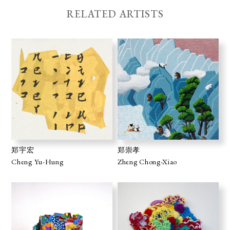
RELATED ARTISTS
郑宇宏
郑崇孝
Cheng Yu-Hung
Zheng Chong-Xiao