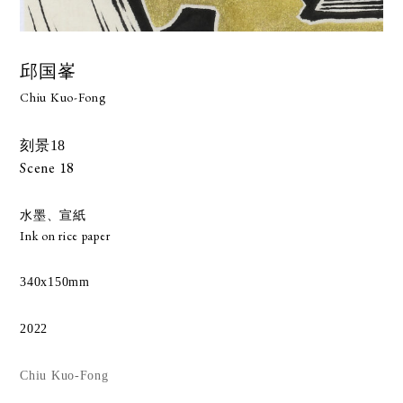
邱国峯
Chiu Kuo-Fong
刻景18
Scene 18
水墨、宣紙
Ink on rice paper
340x150mm
2022
Chiu Kuo-Fong