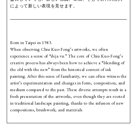
によって新しい表現を見せます。
Born in Taipei in 1983.
When observing Chiu Kuo-Fong’s artworks, we often
experience a sense of “deja vu.” The core of Chiu Kuo-Fong’s
creative process has always been how to achieve a “blending of
the old with the new” from the historical context of ink
painting. After this sense of familiarity, we can often witness the
artist’s experimentation and changes in form, composition, and
medium compared to the past. These diverse attempts result in a
fresh presentation of the artworks, even though they are rooted
in traditional landscape painting, thanks to the infusion of new
compositions, brushwork, and materials.