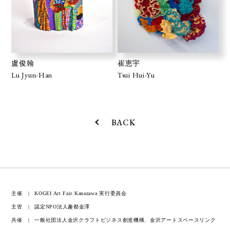
盧俊翰
崔恵宇
Lu Jyun-Han
Tsui Hui-Yu
BACK
主催
KOGEI Art Fair Kanazawa 実行委員会
主管
認定NPO法人趣都金澤
共催
一般社団法人金沢クラフトビジネス創造機構、金沢アートスペースリンク