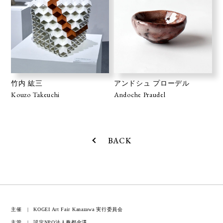
竹内 紘三
アンドシュ プローデル
Kouzo Takeuchi
Andoche Praudel
BACK
主催
KOGEI Art Fair Kanazawa 実行委員会
主管
認定NPO法人趣都金澤