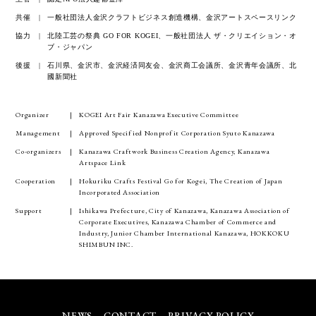
共催
一般社団法人金沢クラフトビジネス創造機構、金沢アートスペースリンク
協力
北陸工芸の祭典 GO FOR KOGEI、一般社団法人 ザ・クリエイション・オ
ブ・ジャパン
後援
石川県、金沢市、金沢経済同友会、金沢商工会議所、金沢青年会議所、北
國新聞社
Organizer
KOGEI Art Fair Kanazawa Executive Committee
Management
Approved Specified Nonprofit Corporation Syuto Kanazawa
Co-organizers
Kanazawa Craftwork Business Creation Agency, Kanazawa
Artspace Link
Cooperation
Hokuriku Crafts Festival Go for Kogei, The Creation of Japan
Incorporated Association
Support
Ishikawa Prefecture, City of Kanazawa, Kanazawa Association of
Corporate Executives, Kanazawa Chamber of Commerce and
Industry, Junior Chamber International Kanazawa, HOKKOKU
SHIMBUN INC.
NEWS
CONTACT
PRIVACY POLICY