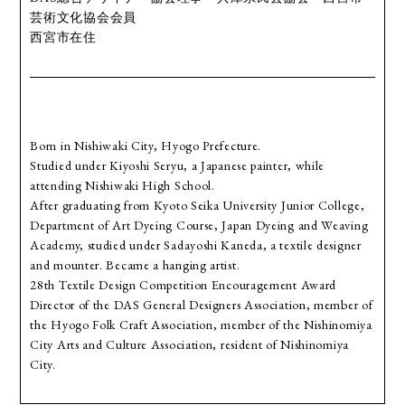
芸術文化協会会員
西宮市在住
Born in Nishiwaki City, Hyogo Prefecture.
Studied under Kiyoshi Seryu, a Japanese painter, while
attending Nishiwaki High School.
After graduating from Kyoto Seika University Junior College,
Department of Art Dyeing Course, Japan Dyeing and Weaving
Academy, studied under Sadayoshi Kaneda, a textile designer
and mounter. Became a hanging artist.
28th Textile Design Competition Encouragement Award
Director of the DAS General Designers Association, member of
the Hyogo Folk Craft Association, member of the Nishinomiya
City Arts and Culture Association, resident of Nishinomiya
City.