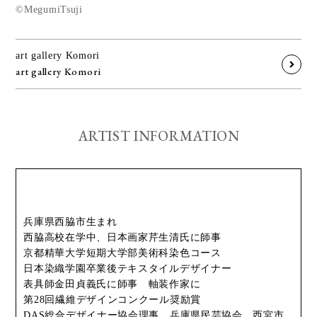
©️MegumiTsuji
art gallery Komori
art gallery Komori
ARTIST INFORMATION
兵庫県西脇市生まれ
西脇高校在学中、日本画家芹生清氏に師事
京都精華大学短期大学部美術科染色コース
日本染織学園卒業後テキスタイルデザイナー
表具師金田貞義氏に師事 軸装作家に
第28回繊維デザインコンクール奨励賞
DAS総合デザイナー協会理事 兵庫県民芸協会 西宮市