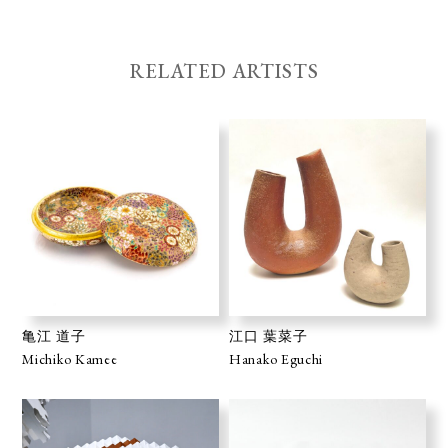
RELATED ARTISTS
亀江 道子
江口 葉菜子
Michiko Kamee
Hanako Eguchi