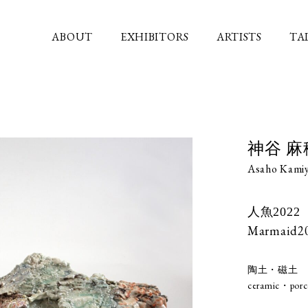
ABOUT
EXHIBITORS
ARTISTS
TA
神谷 麻
Asaho Kami
人魚2022
Marmaid2
陶土・磁土
ceramic・porc