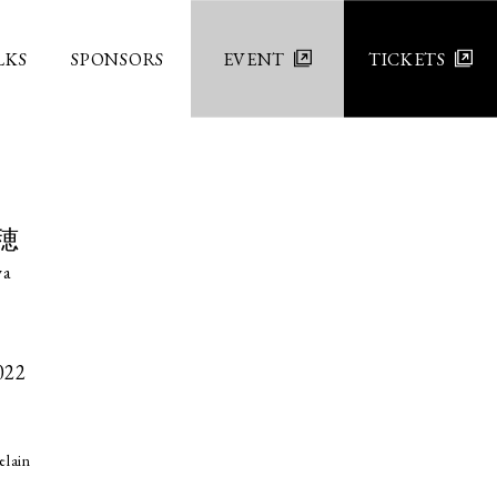
LKS
SPONSORS
EVENT
TICKETS
穂
ya
022
elain