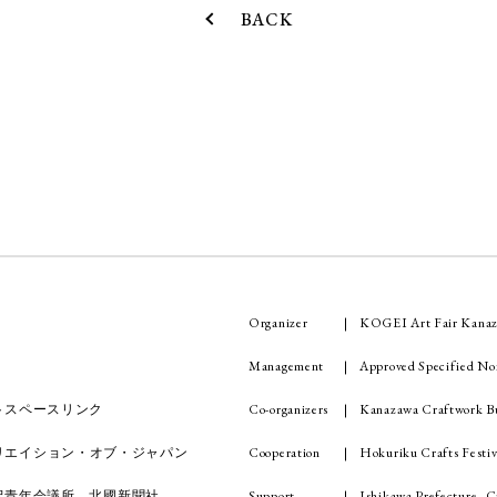
BACK
Organizer
KOGEI Art Fair Kanaz
Management
Approved Specified No
Co-organizers
Kanazawa Craftwork Bu
トスペースリンク
Cooperation
Hokuriku Crafts Festiv
・クリエイション・オブ・ジャパン
Support
Ishikawa Prefecture, C
沢青年会議所、北國新聞社