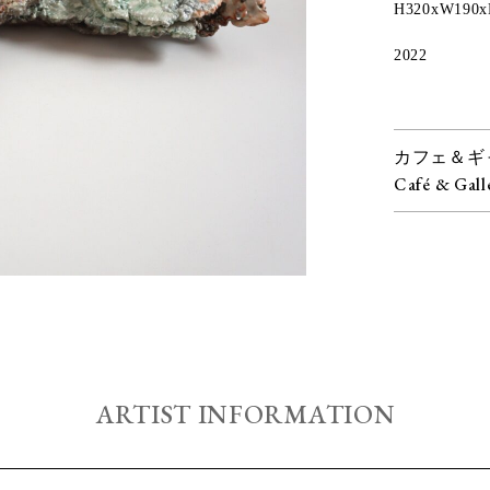
H320xW190
2022
カフェ＆ギ
Café & Gall
ARTIST INFORMATION