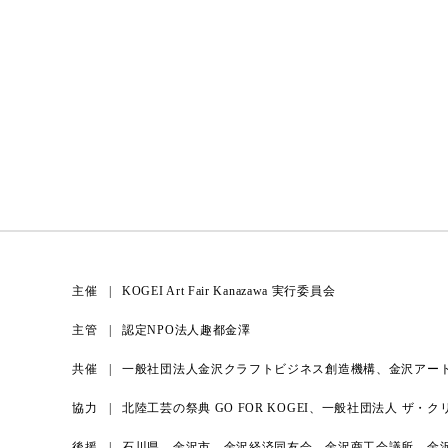
主催
KOGEI Art Fair Kanazawa 実行委員会
主管
認定NPO法人趣都金澤
共催
一般社団法人金沢クラフトビジネス創造機構、金沢アー
協力
北陸工芸の祭典 GO FOR KOGEI、一般社団法人 ザ
後援
石川県、金沢市、金沢経済同友会、金沢商工会議所、金