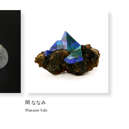
関 ななみ
Nanami Seki