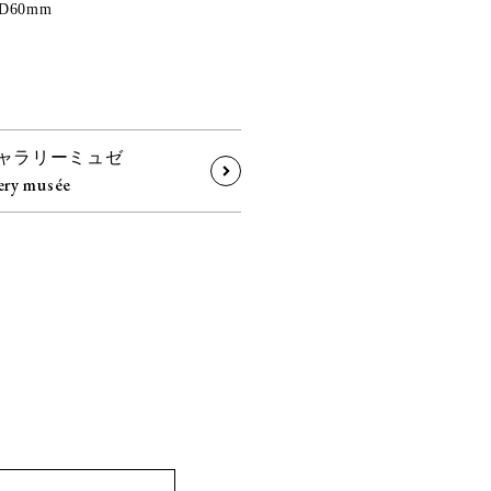
xD60mm
ャラリーミュゼ
ery musée