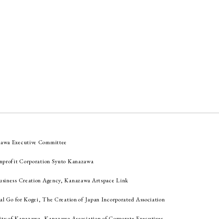
awa Executive Committee
nprofit Corporation Syuto Kanazawa
siness Creation Agency, Kanazawa Artspace Link
al Go for Kogei, The Creation of Japan Incorporated Association
ity of Kanazawa, Kanazawa Association of Corporate Executives,