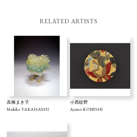
RELATED ARTISTS
高橋まき子
小西紋野
Makiko TAKAHASHI
Ayano KONISHI