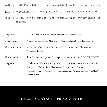
共催
一般社団法人金沢クラフトビジネス創造機構、金沢アートスペースリンク
協力
一般社団法人 ザ・クリエイション・オブ・ジャパン、GO FOR KOGEI
後援
石川県、金沢市、金沢経済同友会、金沢商工会議所、金沢青年会議所、北
國新聞社
Organizer
KOGEI Art Fair Kanazawa Executive Committee
Management
Approved Specified Nonprofit Corporation Syuto Kanazawa
Co-organizers
Kanazawa Craftwork Business Creation Agency, Kanazawa
Artspace Link
Cooperation
The Creation of Japan Incorporated Association, GO FOR KOGEI
Support
Ishikawa Prefecture, City of Kanazawa, Kanazawa Association of
Corporate Executives, Kanazawa Chamber of Commerce and
Industry, Junior Chamber International Kanazawa, HOKKOKU
SHIMBUN INC.
NEWS
CONTACT
PRIVACY POLICY