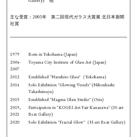
Gallery) 他
主な受賞：2005年 第二回現代ガラス大賞展 北日本新聞
社賞
1979
Born in Yokohama (Japan)
2004-
Toyama City Institute of Glass Art (Japan)
2007
2012
Established "Naruhito Glass"（Yokohama）
2014
Solo Exhibition "Glowing Vessels" (Nihonbashi
Takashimaya)
2015
Established "Magma Glass Studio" (Oita)
2019,
Participation in "KOGEI Art Fair Kanazawa" (H-art
2021
Beat Gallery)
2020
Solo Exhibition "Fractal Glow"（H-art Beat Gallery)