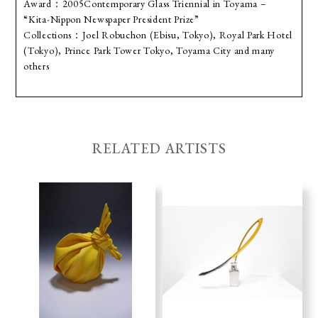
Award：2005Contemporary Glass Triennial in Toyama –
“Kita-Nippon Newspaper President Prize”
Collections：Joel Robuchon (Ebisu, Tokyo), Royal Park Hotel
(Tokyo), Prince Park Tower Tokyo, Toyama City and many
others
RELATED ARTISTS