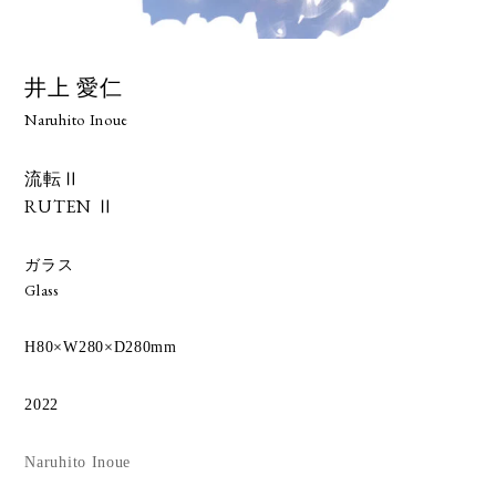
井上 愛仁
Naruhito Inoue
流転Ⅱ
RUTEN Ⅱ
ガラス
Glass
H80×W280×D280mm
2022
Naruhito Inoue