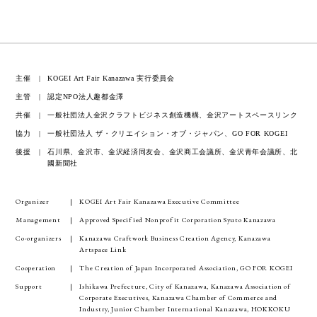
主催
KOGEI Art Fair Kanazawa 実行委員会
主管
認定NPO法人趣都金澤
共催
一般社団法人金沢クラフトビジネス創造機構、金沢アートスペースリンク
協力
一般社団法人 ザ・クリエイション・オブ・ジャパン、GO FOR KOGEI
後援
石川県、金沢市、金沢経済同友会、金沢商工会議所、金沢青年会議所、北
國新聞社
Organizer
KOGEI Art Fair Kanazawa Executive Committee
Management
Approved Specified Nonprofit Corporation Syuto Kanazawa
Co-organizers
Kanazawa Craftwork Business Creation Agency, Kanazawa
Artspace Link
Cooperation
The Creation of Japan Incorporated Association, GO FOR KOGEI
Support
Ishikawa Prefecture, City of Kanazawa, Kanazawa Association of
Corporate Executives, Kanazawa Chamber of Commerce and
Industry, Junior Chamber International Kanazawa, HOKKOKU