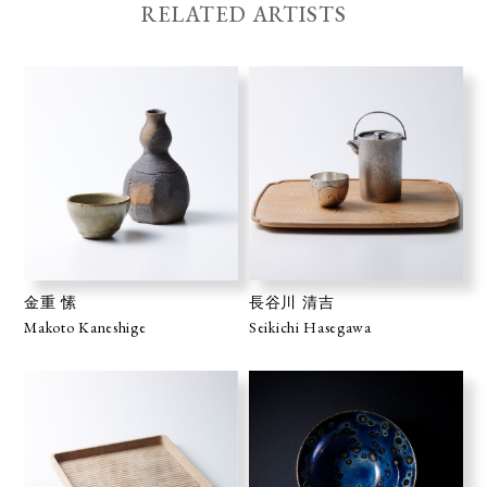
RELATED ARTISTS
金重 愫
長谷川 清吉
Makoto Kaneshige
Seikichi Hasegawa