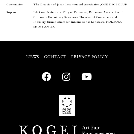
Cooperation
The Creation of Japan Incorporated Association, ONE PIECE CLUB
Support
Ishikawa Prefecture, City of Kanazawa, Kanazawa Association of
Corporate Executives, Kanazawa Chamber of Commerce and
Industry, Junior Chamber International Kanazawa, HOKKOKU
SHIMBUN INC.
NEWS
CONTACT
PRIVACY POLICY