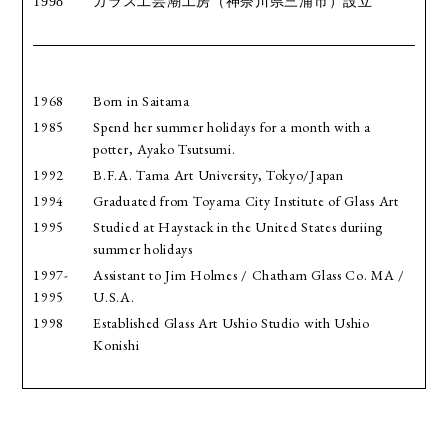
1998
ガラス工芸潮工房（神奈川県三浦市）設立
1968
Born in Saitama
1985
Spend her summer holidays for a month with a
potter, Ayako Tsutsumi.
1992
B.F.A. Tama Art University, Tokyo/Japan
1994
Graduated from Toyama City Institute of Glass Art
1995
Studied at Haystack in the United States duriing
summer holidays
1997-
Assistant to Jim Holmes / Chatham Glass Co. MA /
1995
U.S.A.
1998
Established Glass Art Ushio Studio with Ushio
Konishi