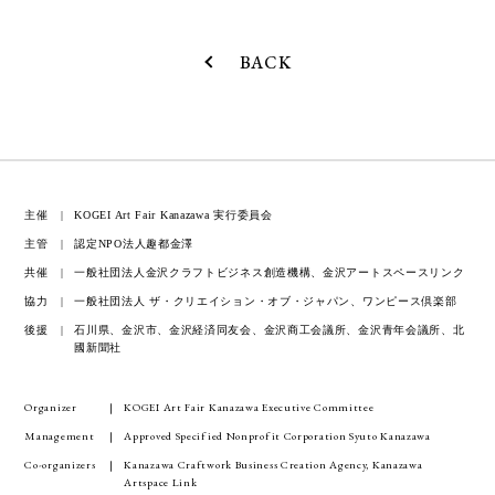
BACK
主催
KOGEI Art Fair Kanazawa 実行委員会
主管
認定NPO法人趣都金澤
共催
一般社団法人金沢クラフトビジネス創造機構、金沢アートスペースリンク
協力
一般社団法人 ザ・クリエイション・オブ・ジャパン、ワンピース倶楽部
後援
石川県、金沢市、金沢経済同友会、金沢商工会議所、金沢青年会議所、北
國新聞社
Organizer
KOGEI Art Fair Kanazawa Executive Committee
Management
Approved Specified Nonprofit Corporation Syuto Kanazawa
Co-organizers
Kanazawa Craftwork Business Creation Agency, Kanazawa
Artspace Link