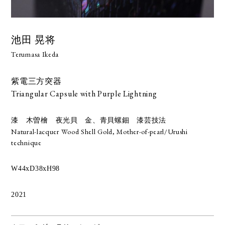
池田 晃将
Terumasa Ikeda
紫電三方突器
Triangular Capsule with Purple Lightning
漆 木曽檜 夜光貝 金、青貝螺鈿 漆芸技法
Natural-lacquer Wood Shell Gold, Mother-of-pearl/Urushi
technique
W44xD38xH98
2021