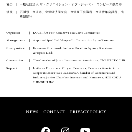
協力
一般社団法人 ザ・クリエイション・オブ・ジャパン、ワンピース倶楽部
後援
石川県、金沢市、金沢経済同友会、金沢商工会議所、金沢青年会議所、北
國新聞社
Organizer
KOGEI Art Fair Kanazawa Executive Committee
Management
Approved Specified Nonprofit Corporation Syuto Kanazawa
Co-organizers
Kanazawa Craftwork Business Creation Agency, Kanazawa
Artspace Link
Cooperation
The Creation of Japan Incorporated Association, ONE PIECE CLUB
Support
Ishikawa Prefecture, City of Kanazawa, Kanazawa Association of
Corporate Executives, Kanazawa Chamber of Commerce and
Industry, Junior Chamber International Kanazawa, HOKKOKU
SHIMBUN INC.
NEWS
CONTACT
PRIVACY POLICY